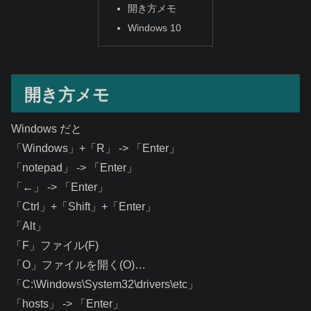
開き方メモ
Windows 10
開き方メモ
Windows だと
「Windows」+「R」 -> 「Enter」
「notepad」 -> 「Enter」
「←」 -> 「Enter」
「Ctrl」+「Shift」+「Enter」
「Alt」
「F」ファイル(F)
「O」ファイルを開く(O)…
「C:\Windows\System32\drivers\etc」
「hosts」 -> 「Enter」