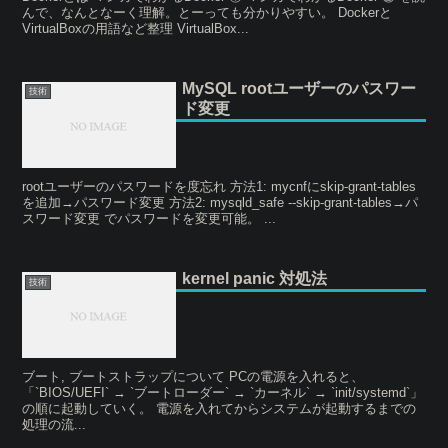
んで、なんとなーく理解。とーっても分かりやすい。 Dockerと
VirtualBoxの用語など整理 VirtualBox...
MySQL rootユーザーのパスワー
技術
ド変更
rootユーザーのパスワードを度忘れ 方法1: mycnfにskip-grant-tables
を追加→パスワード変更 方法2: mysqld_safe --skip-grant-tables→パ
スワード変更 でパスワードを変更可能。 ...
kernel panic 対処法
技術
ブート, ブートストラップについて PCの電源を入れると、
「`BIOS/UEFI` → `ブートローダー` → `カーネル` → `init/systemd`」
の順に起動していく。 電源を入れてからシステムが起動するまでの
処理の流...