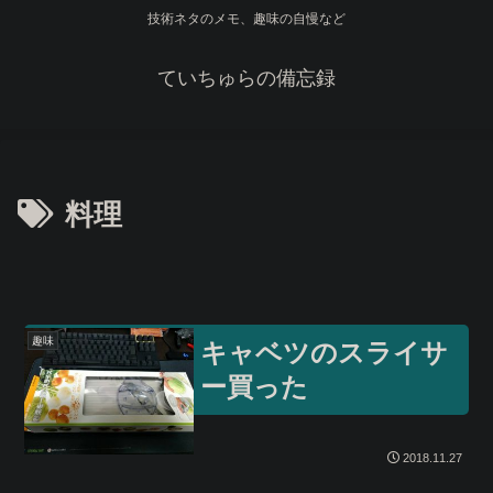
技術ネタのメモ、趣味の自慢など
ていちゅらの備忘録
料理
趣味
キャベツのスライサ
ー買った
2018.11.27