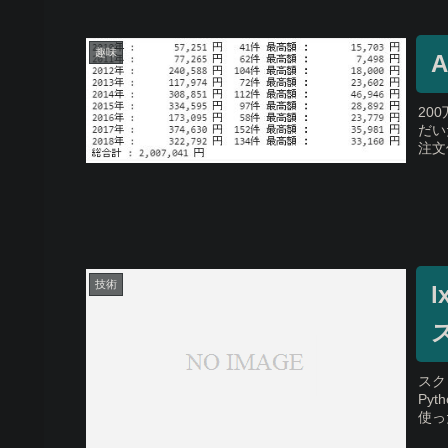
趣味
20
だい
注文
技術
l
スク
Pyt
使っ