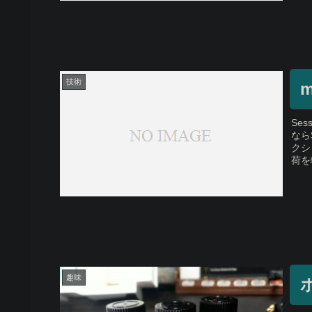
技術
m
Se
なら
クシ
荷を
趣味