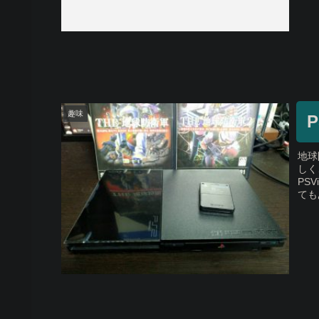
趣味
地球
しく
PS
てもあ