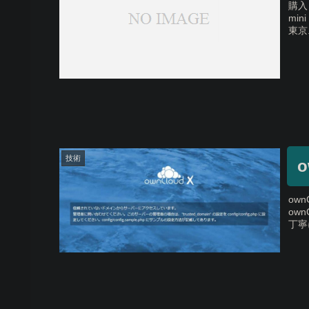
購入し
min
東京.
技術
ow
ow
丁寧