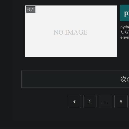
技術
p
py
たら下
envi
次
1
…
6