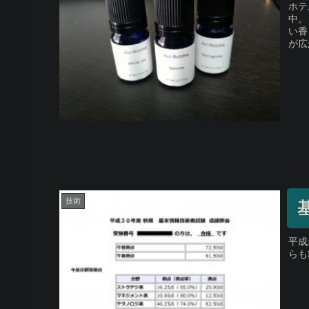
ホテ
中。
い香
が広が
技術
平成
らも