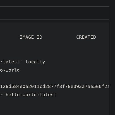
       IMAGE ID            CREATED       
:latest' locally

o-world

126d584e0a2011cd2877f3f76e093a7ae560f2a53
r hello-world:latest
