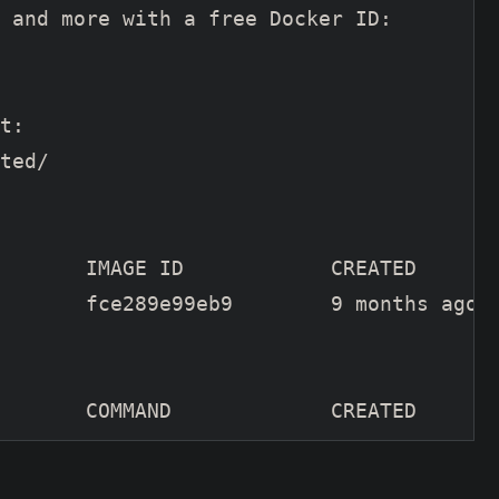
 and more with a free Docker ID:

t:

ted/

       IMAGE ID            CREATED       
       fce289e99eb9        9 months ago  