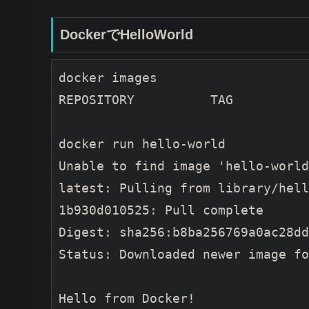
DockerでHelloWorld
docker images

REPOSITORY          TAG          
docker run hello-world

Unable to find image 'hello-world
latest: Pulling from library/hell
1b930d010525: Pull complete

Digest: sha256:b8ba256769a0ac28dd
Status: Downloaded newer image fo
Hello from Docker!
