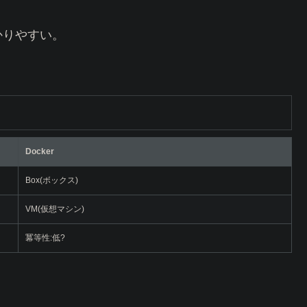
かりやすい。
Docker
Box(ボックス)
VM(仮想マシン)
冪等性:低?