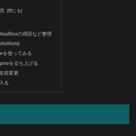
次
VirtualBoxの用語など整理
lloWorld
pineを使ってみる
Alpineを立ち上げる
名前変更
入る