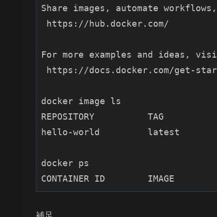
Share images, automate workflows,
 https://hub.docker.com/

For more examples and ideas, visi
 https://docs.docker.com/get-star
docker image ls

REPOSITORY          TAG          
hello-world         latest       
docker ps

補足